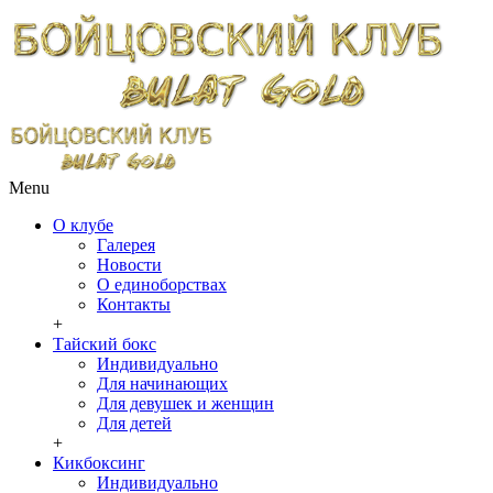
Menu
О клубе
Галерея
Новости
О единоборствах
Контакты
+
Тайский бокс
Индивидуально
Для начинающих
Для девушек и женщин
Для детей
+
Кикбоксинг
Индивидуально