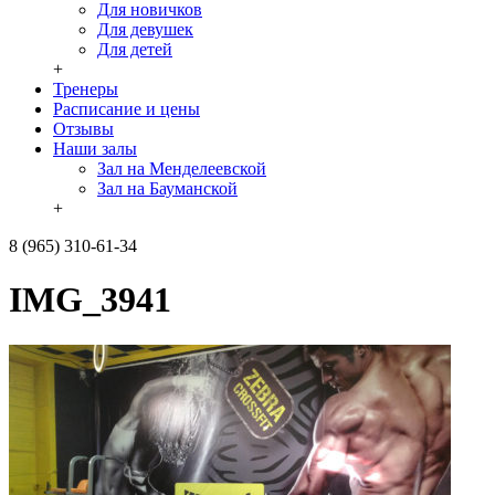
Для новичков
Для девушек
Для детей
+
Тренеры
Расписание и цены
Отзывы
Наши залы
Зал на Менделеевской
Зал на Бауманской
+
8 (965) 310-61-34
IMG_3941