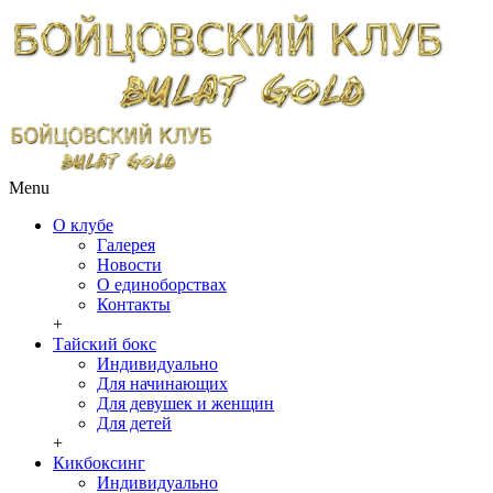
Menu
О клубе
Галерея
Новости
О единоборствах
Контакты
+
Тайский бокс
Индивидуально
Для начинающих
Для девушек и женщин
Для детей
+
Кикбоксинг
Индивидуально