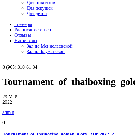
Для новичков
Для девушек
Для детей
+
Тренеры
Расписание и цены
Отзывы
Наши залы
Зал на Менделеевской
Зал на Бауманской
+
8 (965) 310-61-34
Tournament_of_thaiboxing_gol
29
Май
2022
admin
0
Tournament_of_thaiboxing_golden_glory_21052022_2